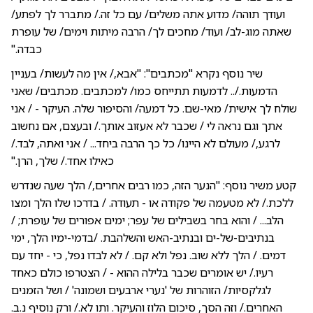
ועודך תוהה/ מדוע אתה משלים/ עם כל זה./ מתברר לך לפתע/
שאתה מוג-לב/ ועוד/ מחכים לך/ הרבה מיתות וימים/ של עופרת
כבדה."
שיר נוסף נקרא "מכתבים": "אבא,/ אין מה לעשות/ בעניין
הדמעות./.. לדמעות תתייחס כמו/ למכתבים. מכתבים/ שאני
שולח לך אישית/ מאי-שם. כל דמעה/ והסיפור שלה. העיקר - / אני
אתך וגם נראה לי / שכבר לא אעזוב אותך./ ובעצם, אם נחשוב
לרגע,/ מעולם לא היינו/ כל כך הרבה ביחד... / אני ואתה, לבד./
כאילו אחד./ שלך, הרן."
קטע משיר נוסף: "הנער הזה, כמו רבים אחרים,/ הלך שעה שנדרש
ללכת./ לא מטעמה של פקודה או - תעודה. / בדרכו שלו הלך ומצו
הלב... / והוא בחר בשבילים של עפר; ימים אפורים של עופרת; /
בנתיבים-של-ים ובנתיב-האש והשלהבת. /בדמי-ימיו הלך, ימי
דמים. / הלך ללא שוב. נפל ולא קם. / לא לבדו נפל, כי - יחד עם
רעיו./ יש אומרים שכבר בלילה ההוא - / הצטרפו כולם כאחד
לגלקסיות/ הזוהרות של 'נערי ארבעים ושמונה' / ושל הזמנים
האחרים./ וזה הסך, סיכום הלוז והעיקר. ותו לא./ ורק נוסיף נ.ב.