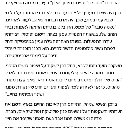
הביניים "נווה מגן" וסיים בתיכון "אלון" בעיר, במגמה הפיזיקלית.
הרן היה שילוב מעניין של ילד-נער-גבר. לא בכדי התחבב על כל מי
שבא עמו במגע, שכן היה אדם חברותי שאהב לעזור לאחרים,
"נשמה טובה" של ממש. הרן בלט בנטייתו החזקה לאמנות ובידי
הזהב שלו. בשעותיו הפנויות עסק בציור, רישום ופיסול, ויצירותיו
עוררו התפעלות. בשנתו האחרונה גילה עניין במיסטיקה והחל
לפתח גישה פילוסופית חדשה לחיים. הוא תכנן תוכניות לעתיד
ודיבר על לימודי ארכיטקטורה.
משקרב מועד גיוסו לצבא, החל הרן לשקוד על שיפור כושרו הגופני,
מתוך מטרה להצטרף לקומנדו הימי. באותם ימים כתב לאביו:
"הגיוס שלי הולך ומתקרב מיום ליום. האמת היא, שאני קצת מפחד
מהגיוס, כי אני לא יודע למה לצפות ואני גם יודע שזו נקודת מפנה
ושינוי אמיתית בחיי...".
ביומן האישי שניהל, התייחס הרן לאיכות החיים בארץ ורשם את
הערותיו והשקפותיו על נושאים כגון פוליטיקה ופוליטיקאים, חברה,
מדינה וממשלה. יומנו אבד בעת האסון שקיפד את חייו.