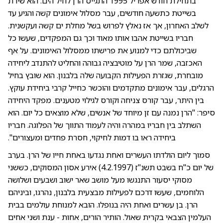
בתחילת חודש אפריל 1995 התגייס הרן לחיל הים. הוא שירת
בשייטת כתשעה חודשים, עבר מסלול אימונים קשה והגיע עד
לשלב האחרון, אך אז נאלץ לפרוש בשל מחלת ים קשה ועקשנית.
חבריו בשייטת אהבו אותו מאוד וכך גם המפקדים, שעשו כל
שביכולתם כדי למנוע את פרישתו ממסלול האימונים. על אף
האכזבה, שמר הרן על מוטיבציה גבוהה והחליט להתנדב ליחידה
מובחרת, שגזרת הפעילות הקבועה שלה בלבנון. הוא שובץ בחיל
הרגלים, עבר אימונים מתקדמים והוכשר כחייל קרבי ביחידת עוקץ.
בין היתר, עבר קורס צניחה וקורס לגילוי מטענים. מפקד היחידה
סיפר: "הרן נמנה עם זן מיוחד של אנשים, שלא מוצאים כל יום. הוא
השתלב בין חבריו במהרה והיה לעמוד התווך של הפלוגה. חבריו
ביחידה ראו בו דמות לחיקוי, חסרת פחדים ומעצורים".
סמוך ליום הולדתו העשרים ואחת נגדעו באחת חייו של הרן. בערב
של יום כ"ח בשבט תשנ"ז (4.2.1997) אירע אסון המסוקים, כששני
מסוקי יסעור התנגשו מעל מושב שאר ישוב ושבעים ושלושה
הלוחמים, שעשו דרכם לפעילות מבצעית בלבנון, נהרגו, וביניהם
הרן. בן עשרים ואחת היה בנופלו. הובא למנוחת עולמים בבית
העלמין הצבאי בקרית שאול. הותיר הורים, אחות - ענת ושני אחים