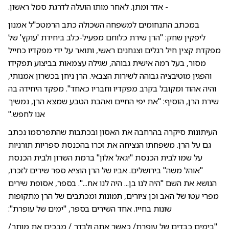
- אדר ומתן. לאחר מותו הועלה לדרגת סמל ראשון.
במכתב התנחומים למשפחה השכולה כתב הרמטכ"ל אמנון
ליפקין שחק: "הרן שירת כלוחם מפעיל-כלב ביחידת 'עוקץ' של
מפקדת קצין חיל רגלים וצנחנים ראשי, ותואר על ידי מפקדיו כחייל
מסור, בעל רמה אישית גבוהה, שגילה עצמאות בביצוע תפקידו
והפגין מוטיבציה גבוהה לשירות הצבאי. הרן ניחן בכשרון אמנותי,
והיה אהוד ומקובל בקרב מפקדיו וחבריו כאחד". מפקד היחידה בה
שירת הרן, הוסיף: "את יפי החיים ואהבת הטבע שמצא הרן, נמשיך
אנו לחפש."
העיתונות סיקרה בהרחבה את האסון ובכתבות שהתפרסמו נכתב
גם על הרן. משפחתו הנציחה את זכרו בהכנסת ספריות תורניות
על שמו לבית הכנסת "יגאל אלון" ברמת השרון ולבית הכנסת
"אוהל משה" בירושלים. אביו של הרן הוציא ספר שירים לזכרו,
הנושא את השם "היה לנו בן... היה לנו אח...". בספר, אסופת שירים
מפרי עטו של האב וכן ציורים, תמונות ומכתבים של הרן מתקופות
שונות בחייו. אחד השירים בספר, "ימים של עופרת":
"בימים כבדים של עופרת/ כאשר אתה ולבדך / מבכים את מותך/