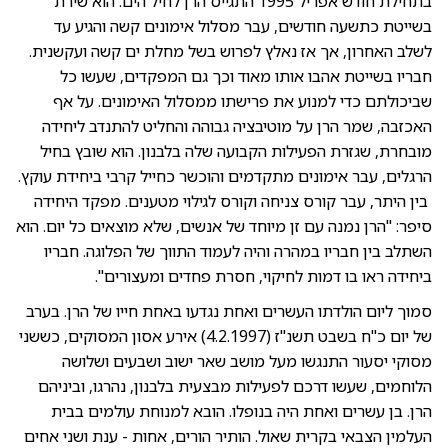
בתחילת חודש אפריל 1995 התגייס הרן לחיל הים. הוא שירת
בשייטת כתשעה חודשים, עבר מסלול אימונים קשה והגיע עד
לשלב האחרון, אך אז נאלץ לפרוש בשל מחלת ים קשה ועקשנית.
חבריו בשייטת אהבו אותו מאוד וכך גם המפקדים, שעשו כל
שביכולתם כדי למנוע את פרישתו ממסלול האימונים. על אף
האכזבה, שמר הרן על מוטיבציה גבוהה והחליט להתנדב ליחידה
מובחרת, שגזרת הפעילות הקבועה שלה בלבנון. הוא שובץ בחיל
הרגלים, עבר אימונים מתקדמים והוכשר כחייל קרבי ביחידת עוקץ.
בין היתר, עבר קורס צניחה וקורס לגילוי מטענים. מפקד היחידה
סיפר: "הרן נמנה עם זן מיוחד של אנשים, שלא מוצאים כל יום. הוא
השתלב בין חבריו במהרה והיה לעמוד התווך של הפלוגה. חבריו
ביחידה ראו בו דמות לחיקוי, חסרת פחדים ומעצורים".
סמוך ליום הולדתו העשרים ואחת נגדעו באחת חייו של הרן. בערב
של יום כ"ח בשבט תשנ"ז (4.2.1997) אירע אסון המסוקים, כששני
מסוקי יסעור התנגשו מעל מושב שאר ישוב ושבעים ושלושה
הלוחמים, שעשו דרכם לפעילות מבצעית בלבנון, נהרגו, וביניהם
הרן. בן עשרים ואחת היה בנופלו. הובא למנוחת עולמים בבית
העלמין הצבאי בקרית שאול. הותיר הורים, אחות - ענת ושני אחים