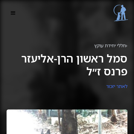
‹
חללי יחידת עוקץ
סמל ראשון הרן-אליעזר
פרנס ז״ל
לאתר יזכור