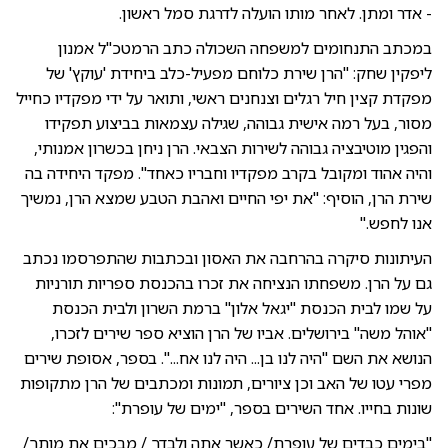
- אדר ומתן. לאחר מותו הועלה לדרגת סמל ראשון.
במכתב התנחומים למשפחה השכולה כתב הרמטכ"ל אמנון
ליפקין שחק: "הרן שירת כלוחם מפעיל-כלב ביחידת 'עוקץ' של
מפקדת קצין חיל רגלים וצנחנים ראשי, ותואר על ידי מפקדיו כחייל
מסור, בעל רמה אישית גבוהה, שגילה עצמאות בביצוע תפקידו
והפגין מוטיבציה גבוהה לשירות הצבאי. הרן ניחן בכשרון אמנותי,
והיה אהוד ומקובל בקרב מפקדיו וחבריו כאחד". מפקד היחידה בה
שירת הרן, הוסיף: "את יפי החיים ואהבת הטבע שמצא הרן, נמשיך
אנו לחפש."
העיתונות סיקרה בהרחבה את האסון ובכתבות שהתפרסמו נכתב
גם על הרן. משפחתו הנציחה את זכרו בהכנסת ספריות תורניות
על שמו לבית הכנסת "יגאל אלון" ברמת השרון ולבית הכנסת
"אוהל משה" בירושלים. אביו של הרן הוציא ספר שירים לזכרו,
הנושא את השם "היה לנו בן... היה לנו אח...". בספר, אסופת שירים
מפרי עטו של האב וכן ציורים, תמונות ומכתבים של הרן מתקופות
שונות בחייו. אחד השירים בספר, "ימים של עופרת":
"בימים כבדים של עופרת/ כאשר אתה ולבדך / מבכים את מותך/