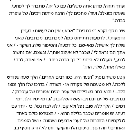
ועודך תוהה/ מדוע אתה משלים/ עם כל זה./ מתברר לך לפתע/
שאתה מוג-לב/ ועוד/ מחכים לך/ הרבה מיתות וימים/ של עופרת
כבדה."
שיר נוסף נקרא "מכתבים": "אבא,/ אין מה לעשות/ בעניין
הדמעות./.. לדמעות תתייחס כמו/ למכתבים. מכתבים/ שאני
שולח לך אישית/ מאי-שם. כל דמעה/ והסיפור שלה. העיקר - / אני
אתך וגם נראה לי / שכבר לא אעזוב אותך./ ובעצם, אם נחשוב
לרגע,/ מעולם לא היינו/ כל כך הרבה ביחד... / אני ואתה, לבד./
כאילו אחד./ שלך, הרן."
קטע משיר נוסף: "הנער הזה, כמו רבים אחרים,/ הלך שעה שנדרש
ללכת./ לא מטעמה של פקודה או - תעודה. / בדרכו שלו הלך ומצו
הלב... / והוא בחר בשבילים של עפר; ימים אפורים של עופרת; /
בנתיבים-של-ים ובנתיב-האש והשלהבת. /בדמי-ימיו הלך, ימי
דמים. / הלך ללא שוב. נפל ולא קם. / לא לבדו נפל, כי - יחד עם
רעיו./ יש אומרים שכבר בלילה ההוא - / הצטרפו כולם כאחד
לגלקסיות/ הזוהרות של 'נערי ארבעים ושמונה' / ושל הזמנים
האחרים./ וזה הסך, סיכום הלוז והעיקר. ותו לא./ ורק נוסיף נ.ב.