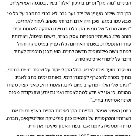
הביניים "נווה מגן" וסיים בתיכון "אלון" בעיר, במגמה הפיזיקלית.
הרן היה שילוב מעניין של ילד-נער-גבר. לא בכדי התחבב על כל מי
שבא עמו במגע, שכן היה אדם חברותי שאהב לעזור לאחרים,
"נשמה טובה" של ממש. הרן בלט בנטייתו החזקה לאמנות ובידי
הזהב שלו. בשעותיו הפנויות עסק בציור, רישום ופיסול, ויצירותיו
עוררו התפעלות. בשנתו האחרונה גילה עניין במיסטיקה והחל
לפתח גישה פילוסופית חדשה לחיים. הוא תכנן תוכניות לעתיד
ודיבר על לימודי ארכיטקטורה.
משקרב מועד גיוסו לצבא, החל הרן לשקוד על שיפור כושרו הגופני,
מתוך מטרה להצטרף לקומנדו הימי. באותם ימים כתב לאביו:
"הגיוס שלי הולך ומתקרב מיום ליום. האמת היא, שאני קצת מפחד
מהגיוס, כי אני לא יודע למה לצפות ואני גם יודע שזו נקודת מפנה
ושינוי אמיתית בחיי...".
ביומן האישי שניהל, התייחס הרן לאיכות החיים בארץ ורשם את
הערותיו והשקפותיו על נושאים כגון פוליטיקה ופוליטיקאים, חברה,
מדינה וממשלה. יומנו אבד בעת האסון שקיפד את חייו.