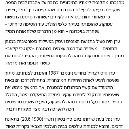
מחנכתו מתקופת לימודיו התיכוניים כתבה על אהבתו לבית הספר,
שנקשרה בעיקר לפעילות החברתית שהתקיימה בין כתליו, וציינה
כי מאחורי חזות שנראתה לעיתים קשוחה הסתתרה רגישות
עמוקה, שהופנתה בעיקר כלפי הזולת. עוד הוסיפה כי חיוכו –
שנחרת בזיכרונה – הוא מן הדברים שילוו אותה תמיד.
ערן היה פעיל בתנועת הצופים ועסק בפעילות ספורטיבית במגוון
תחומים – משחייה ועד הגנה עצמית במסגרת ״הקנטרי קלאב״.
מתוך רגישות ומודעות גבוהה להופעתו החיצונית, הקפיד לטפח את
כושרו הגופני ואת מראהו.
ערן גויס לצה״ל בחודש נובמבר 1987 והתנדב לצנחנים, מתוך
שאיפה להגיע לאחת היחידות המובחרות. בתחילת דרכו הצבאית
התמודד עם קשיי הסתגלות למסגרת, אך בהמשך מימש את
שאיפותיו והתקבל ליחידת עוקץ. ביחידה התאקלם היטב, התגלה
כחייל מסור ובעל נכונות גבוהה להשקעה, הגיע להישגים מרשימים
וזכה להערכה רבה מצד מפקדיו וחבריו.
ערן נפל בעת שירותו ביום כ״ז בסיוון תש״ן (20.6.1990) בתאונת
דרכים, והובא למנוחת עולמים בבית העלמין הצבאי בקריית שאול.