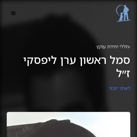
‹
חללי יחידת עוקץ
סמל ראשון ערן ליפסקי
ז״ל
לאתר יזכור