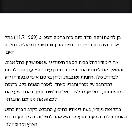
בן לריטה ורונה. נולד ביום כ״ה בתמוז תשכ״ט (11.7.1969) בתל
אביב. היה היחיד שנותר בחיים מבין זוג תאומים שאליהם נולדה
האם.
את לימודיו החל בבית הספר היסודי ע״ש אוסישקין בתל אביב,
והמשיך את לימודיו התיכוניים ב״תיכון עירוני ה׳״. ערן היה ילד נוח
לבריות, מלא חיוניות ושובבות, וניחן בקסם אישי שבעזרתו ידע
להתחבב על מוריו וחבריו כאחד. לאורך השנים בלט כדמות
מנהיגותית, כמי שעמד לצדם של החלשים, תמך בהם וסייע להם
למצוא את מקומם החברתי.
בתקופת נעוריו, בעת לימודיו בתיכון, התבלט בקרב חבריו בחוש
ההומור שלו ובהופעתו הנעימה. הוא אהב לטייל והרבה לנסוע ברחבי
הארץ ומחוצה לה.