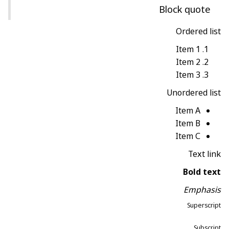
Block quote
Ordered list
Item 1
Item 2
Item 3
Unordered list
Item A
Item B
Item C
Text link
Bold text
Emphasis
Superscript
Subscript