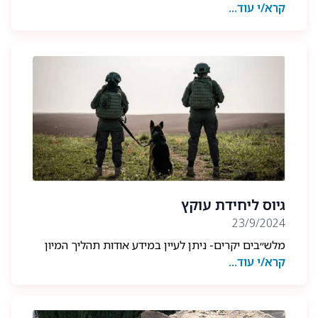
קרא/י עוד...
השנה תשפ״ה, בנוכחות מפקד המרום אל״מ גיל אליה
שהעניק דרגות בטקס.
אחרי שנה אנטנסיבית אנו גאים בבוגרים והבוגרות שלנו
המשרתים בשירות מילואים ביחידה וקיבלו הצטיינות:
רס״ר במיל׳ ע׳, סרן במיל׳ א׳, רס״ל במיל׳ צ׳, רס״ר במיל׳
ר׳ ורס״ר במיל׳ א׳.
ברכות לקבלת הדרגות לרס״ן במיל׳ ע׳ ורס״ן במיל׳ ר׳.
גיוס ליחידת עוקץ
23/9/2024
מלש״בים יקרים- ניתן לעיין במידע אודות תהליך המיון
קרא/י עוד...
והגיוס לתפקידי לוחמה ביחידה בלשונית ״על היחידה״
ולגלול מטה.
בהצלחה!