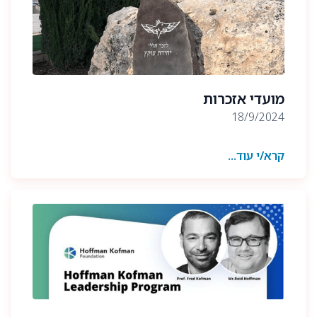
מועדי אזכרות
18/9/2024
קרא/י עוד...
מועדי האזכרות הקרובות של בוגרי היחידה הם:
בר פלח הי״ד- 19.09.2024, בבית העלמין הצבאי נתניה
סער מרגוליס הי״ד- 25.09.2024, בקיבוץ כיסופים.
אריה צירינג הי״ד- 25.10.2024, בית העלמין הצבאי
נתניה
הילי סולומון הי״ד- המשפחה עושה באופן מצומצם.