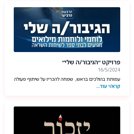
קרן הסיוע לטיפול בכלבי היחידה המשוחררים, בשיתוף
חיותא - ביטוח הבריאות לחיות המחמד.
את הקרן מנהלת ועדה מקצועית בראשותו של ד”ר יוסי
ווין, אשר תסייע ותייעץ בזמן אמת לחברי קהילת הבוגרים
שאימצו כלבים משוחררים משירות ביחידה.
לפרטים נוספים על קרלו ופעילות הקרן, כנסו ללשונית
״על העמותה״ - ״קרן קרלו לכלבים״.
פרויקט ״הגיבור/ה שלי״
השארו מעודכנים בקבוצת הוואצאפ!
16/5/2024
עמותת בהולכים בראש, שמחה להכריז על שיתוף פעולה
בוגר/ת ועוד לא נרשמת לעמותת הבוגרים? הרשמה
קרא/י עוד...
מרגש עם "המרחב השלם", מיזם אשר פועל להארכת
באתר העמותה.
הרצף החינוכי בבתי הספר במגוון תחומים - טכנולוגיה,
ספורט, אומנות, שטח, מדעים ובעולמות חברתיים שונים.
בהקשר זה מקדיש המיזם חלק ניכר מעשייתו למפגשים
וסמינרים אשר עוסקים בשאלות חברתיות וערכיות סביב
זהות ישראלית, ציונות ואתגרים חברתיים.