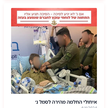
את הגב׳ עידית ביטון מבית הספר אריסון למנהל עסקים,
אונ׳ רייכמן. אנחנו רוצים להודות ל playtika , לבוגרים
שעזרו בהפקת הכנס ולכל המשתחרריםות, ברוכים
הבאים לאזרחות ולקהילת הבוגרים. אנחנו כאן לצידכם
לאורך כל הדרך.
איחולי החלמה מהירה לסמל נ׳