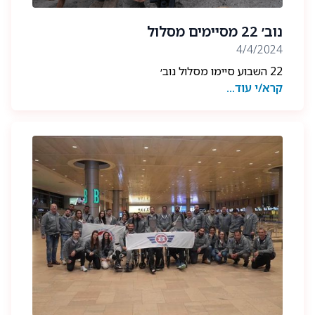
נוב׳ 22 מסיימים מסלול
4/4/2024
22 השבוע סיימו מסלול נוב׳
קרא/י עוד...
מתוך דברים שכתב בטקס מסע העלייה ליחידה, מפקד
בי״ס רס״ן ע׳: ״זה לא כבד זה אח שלי. לפני שנה אריה
צירינג ז”ל עשה את המסע הזה עם הפלוגה שלו, והחליט
להוסיף למסע סוף מסלול המיתולוגי אקט נוסף של
עלייה עם הכלבים על הידיים, כדי לסמל את החיבור
המיוחד שיש בין הלוחם לכלב שלו. היה לי חשוב להעביר
את הרוח של אריה הלאה גם אליכם, ולכן נכנס במסע
שלכם גם קטע כזה, שנקרא מעכשיו “מעלה אריה” מי
שהמציא אותו אריה, ומי שמסיים אותו אריה..״
אנחנו רוצים לאחל לפצועים שלנו מנוב׳ 22 בריאות
והחלמה מהירה; סמל נ׳, סמל ל׳, סמל ש׳ וסמל ש׳. אנחנו
איתכם לאורך כל הדרך בהחלמה. עם ציון 30 יום לנופלו,
את המסע אנו מקדישים לזכרו של סמל דויד ששון הי״ד,