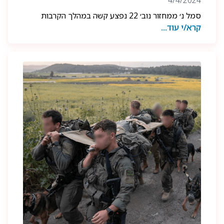
4/4/2024
סמל נ׳ ממחזור נוב׳ 22 נפצע קשה במהלך הקרבות
קרא/י עוד...
ברצועת עזה, השבוע מיד לאחר המסע לסיכת הלוחם
הגיעו חבריו לצוות הישר לבית החולים להעניק לו את
הסיכה.
מאחלים בריאות והחלמה מהירה גאים ואוהבים!
צילום: דו״צ