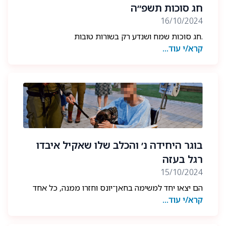
חג סוכות תשפ״ה
16/10/2024
.חג סוכות שמח ושנדע רק בשורות טובות
קרא/י עוד...
מעמותת ההולכים בראש
בוגר היחידה נ׳ והכלב שלו שאקיל איבדו
רגל בעזה
15/10/2024
הם יצאו יחד למשימה בחאן־יונס וחזרו ממנה, כל אחד
קרא/י עוד...
מהם, בלי רגל שמאל. הם עברו שיקום ארוך, נ' בבילינסון
ושאקיל בבית חולים וטרינרי, ועכשיו הם מתכננים את
המשך חייהם המשותפים, לאחר שמשפחתו של נ' אימצה