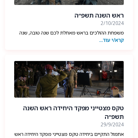
ראש השנה תשפ״ה
2/10/2024
משפחת ההולכים בראש מאחלת לכם שנה טובה, שנה
קרא/י עוד...
של נחת ושלווה.
מי ייתן שכולנו נזכה לימים שקטים, לשובם של החטופים,
שלוחמנו יחזרו לשלום ופצוענו יחלימו במהרה.
שנדע ימים טובים מאלו 🐾🎗️💙🍯🍎
טקס מצטייני מפקד היחידה ראש השנה
תשפ״ה
29/9/2024
אתמול התקיים ביחידה טקס מצטייני מפקד היחידה ראש