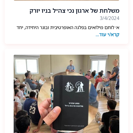
אוהבים ומתגעגעים. אנו זוכרים ומוקירים את הגיבורים
משלחת של ארגון נכי צה״ל בניו יורק
על ארבע: סיטקה, ג׳וקי, צ׳יף, ריקו ובויילר.
3/4/2024
א׳ לוחם מילואים בפלגה האופרטיבית ובוגר היחידה, יחד
קרא/י עוד...
עם נ׳ לוחם בפלגת חנ״מ שנפצעו במהלך הלחימה, יצאו
למשלחת של ארגון נכי צה״ל בניו יורק.