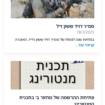
סמ״ר דויד ששון ז״ל
18/3/2025
במלאת שנה לנופלו של סמ״ר דויד ששון הי״ד, האזכרה
קרא/י עוד...
תתקיים ב-26.03.2025, יום רביעי בשעה 15:30 בבית
העלמין הצבאי בנתניה.
פתיחת ההרשמה של מחזור ב׳ בתכנית
המנטורינג