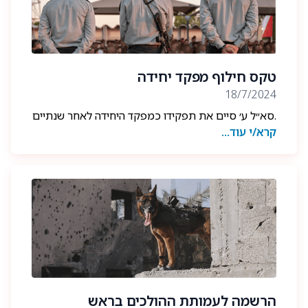
במלחמה לצד הלוחם שלו סמ”ר דוד ששון הי״ד. הוריו של
דויד ששון הי״ד השתתפו בטקס הקבורה ואמו נשאה
דברים.
להמשך קריאה- מוזמנים להכנס לעמוד הפייסבוק שלנו.
טקס חילוף מפקד יחידה
18/7/2024
.סא״ל ע׳ סיים את תפקידו כמפקד היחידה לאחר שנתיים
קרא/י עוד...
משמעותיות ביותר בהובלת היחידה במלחמת ״חרבות
ברזל״.
שנתיים מרובות עשייה מבצעית והישגים רבים ליחידה
בהם היחידה הצילה חיים רבים תוך חתירה למגע, הפגינה
רוח לחימה גבוהה והשפיעה בצורה משמעותית ביותר
ביותר על שדה הקרב בכלל גזרות הלחימה.
סא״ל ע׳ מסיים פרק בחייו של 14 שנות שירות ביחידה
בהן תרם רבות לבנייה וחיזוק היחידה ולוחמיה בכלל
תפקידיו בהצטיינות ומצויינות למען עם ישראל.אנו מודים
הרשמה לעמותת ההולכים בראש
לו גם על כך שבתקופתו כמפקד הקשר והשותפות עם