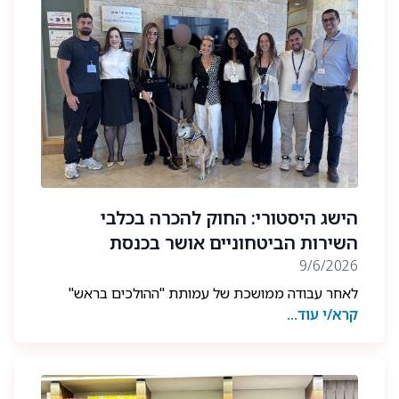
לבוגרי ובוגרות יחידת עוקץ, ומשלבת תמיכה בדרך
האקדמית לצד עשייה משמעותית בקהילת הבוגרים
והמשפחות.
חדש השנה: ההרשמה פתוחה גם לסטודנטים
ולסטודנטיות מכלל התארים.
להגשת מועמדות ולפרטים נוספים ניתן להיכנס לעמוד
תוכנית המלגות באתר.
ההרשמה פתוחה עד 26.7.26.
הישג היסטורי: החוק להכרה בכלבי
השירות הביטחוניים אושר בכנסת
9/6/2026
לאחר עבודה ממושכת של עמותת "ההולכים בראש"
קרא/י עוד...
ושותפים רבים לדרך, אושר בכנסת החוק להכרה
בתרומתם של כלבים ששירתו בגופים ביטחוניים. החוק
מעגן לראשונה את ההכרה בתרומתם של כלבי השירות
הביטחוניים, וקובע השתתפות של המדינה בהוצאות