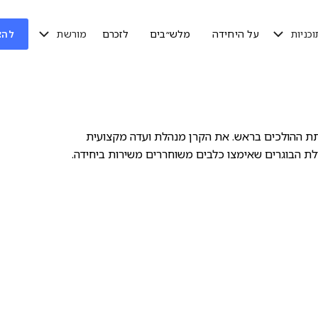
וכניות
מורשת
על היחידה
מלש״בים
לזכרם
להצ
ותת ההולכים בראש. את הקרן מנהלת ועדה מקצועית
הילת הבוגרים שאימצו כלבים משוחררים משירות ביחידה.