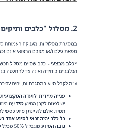
2.
מסלול "כלבים ותיקים"
במסגרת מסלול זה, מעניקה העמותה סיוע
מפאת גילם ו/או מצבם הרפואי אינם זכ
*
כלב מבצעי -
כלב שסיים מסלול הכשר
הכלבניים ביחידה ואינה צד להחלטה בנו
ע"מ לקבל סיוע במסגרת זה, יהיה עליכם 
פנייה מיידית לועדה המקצועית.
יש לפנות לקרן הסיוע
מיד
עם היווד
תמיד, אולם לא יינתן סיוע כספי ל
כל כלב יהיה זכאי לסיוע אחד בש
גובה הסיוע
מוגבל ל 50% מכלל עלות הטיפול, ועד ל 3,500 ₪ בהתאם להחלטת הוועדה.