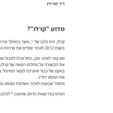
ד״ר יוסי ויין
מדוע "קרלו"?
קרלו, היה כלבו של י', אשר במהלך שירו
בשנת 2012 לאחר שסיים את שירותו המבצעי יצא קרלו לחיים אזרחיים בביתו של י׳.
זמן קצר לאחר מכן, החל קרלו לסבול מכ
את הבשורה על מחלתו הקשה של קרלו, ק
באקט של כבוד והערכה לקשר המיוחד ביני
את המסע יחדיו.
מספר שבועות לאחר השלמת המסע נפט
המחויבות יוצאת הדופן שהפגין י׳ לכלבו