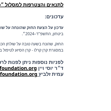
לתנאים והצטרפות למסלול ״כל
עדכונים:
עדכון על הצעת החוק שהונחה על שול
ביטחון, התשפ"ד–2024״.
החוק, שהונח בשעה טובה על שולחן הכנס
במסגרת קרן קרלו - קרן הסיוע לטיפול 
לפניות נוספות ניתן לפנות לרכ
ד״ר יוסי ויין
foundation.org
עמית זלביץ
Amit.zelevitch@oketzfoundation.org