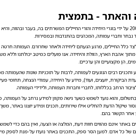
והאתר - בתמצית
העמותה הוקמה בשנת 2005 על ידי בוגרי היחידה והורי החיילים המשרתים בה, בעבר ובהווה,
 נבחר וחברי עמותה, המכהנים בהתנדבות ובמסירות.
לצד כלל החיילים, מרגע הגעתם ליחידה ולאחר שחרורם. העמותה חרטה ע
, מתוך אהבת הארץ, הזולת והיחידה. אנו פועלים כמיטב יכולתנו וללא מש
ם, הן מקצועיים והן ערכיים.
תכנים רבים הנוגעים לעמותה, לרבות על תוכניות שונות שהעמותה מפ
עדת הביקורת, יועצים, ועוד), מידע על היחידה, עמודי הנצחה, תחומי פעי
לציבור הרחב בכללותו, לחברי וחברות העמותה, ולידידי העמותה.
תשלום, והוא נועד לשמש כשער גישה מקוון למידע נרחב על העמותה, פע
ר שיקול הדעת להחליט אילו שירותים, תכנים ומידע יוצגו באתר, משך ה
ן אחר הקשור בהם.
ם באתר אינם מהווים חוות דעת, המלצה או הצעה, ואין בהם כדי לשמש
ים של כל אדם. למען הסר ספק, התכנים באתר נועדו על-מנת לספק מידע