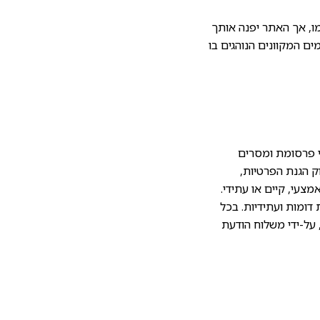
ו, אך האתר יפנה אותך
ם המקוונים הנוהגים בו
י פרסומת ומסרים
 להוראות סעיף 30א לחוק התקשורת (בזק ושידורים), התשמ"ב – 1982, וחוק הגנת הפרטיות,
אמצעי, קיים או עתידי.
 דומות ועתידיות. בכל
 על-ידי משלוח הודעת