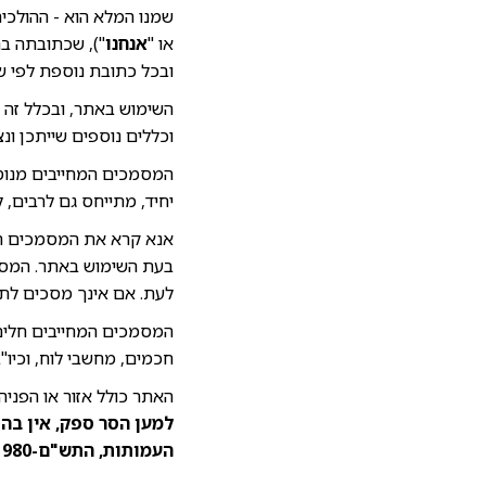
שמנו המלא הוא - ההולכים בר
או "
אנחנו
"), שכתובתה ברחוב האוניברסיטה
ובכל כתובת נוספת לפי ש
השימוש באתר, ובכלל זה 
וכללים נוספים שייתכן ונצי
המסמכים המחייבים מנוסח
יחיד, מתייחס גם לרבים, לפ
אנא קרא את המסמכים המחי
בעת השימוש באתר. המסמכ
לעת. אם אינך מסכים לת
המסמכים המחייבים חלים
חכמים, מחשבי לוח, וכיו"ב
האתר כולל אזור או הפניה 
למען הסר ספק, אין בהו
העמותות, התש"ם-1980, בכל הנוגע לחברות בעמותה והפעילות במסגרתה