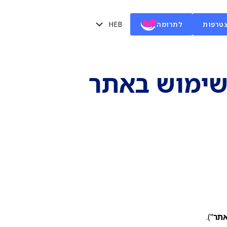
HEB
טרפות
לתרומה
שימוש באתר
תר
").