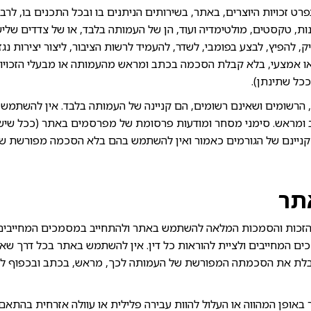
ובפרט זכויות היוצרים, באתר, בשירותים הניתנים בו ובכל התכנים בו, לרב
ות, טקסטים, מולטימדיה ועוד, הן של העמותה בלבד, או של צדדים שלי
 להפיץ, לבצע בפומבי, לשדר, להעמיד לרשות הציבור, ליצור יצירות נגז
ו אמצעי, בלא קבלת הסכמה בכתב ומראש מהעמותה או מבעלי הזכויות 
כל שתינתן).
הרשומים ושאינם רשומים, הם קניינה של העמותה בלבד. אין להשתמש 
מראש. סימני מסחר ומודעות פרסומת של מפרסמים באתר (ככל שישנ
 קניינם של הגורמים כאמור ואין להשתמש בהם בלא הסכמה מפורשת של
תר
זכות והסמכות המלאה להשתמש באתר ולהתחייב במסמכים המחייבים
ם המחייבים ולציית להוראות כל דין. אין להשתמש באתר בכל דרך ש
יבלת את הסכמתה המפורשת של העמותה לכך, מראש, בכתב ובכפוף ל
אופן המהווה או העלול להוות עבירה פלילית או עוולה אזרחית בהתאם ל