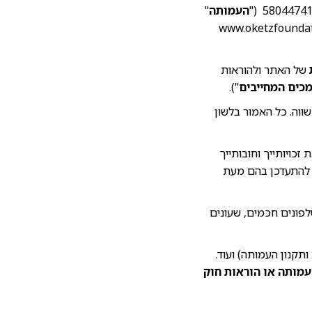
העמותה
"
www.oketzfoundat
של האתר ולהוראות
כים המחייבים
").
ווה. כל האמור בלשון
כויותייך וחובותייך
 להתעדכן בהם מעת
פונים חכמים, שעונים
ותקנון העמותה) ועוד.
עמותה או הוראות חוק