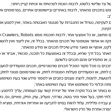
של צד שלישי כלשהו, לרבות הזכות לפרטיות או זכויות קניין רוחני;
ש בתכנים מהאתר, לרבות באתרים וביישומונים אחרים, בפרסומים אלק
ב;
 לעקיפה, נטרול או התגברות על מנגנוני האבטחה באתר, ואין לפגוע או
קינה;
אין להפעיל
קה או אחזור אוטומטי של תכנים מהאתר. בכלל זה, אין ליצור ואין ל
קט, אוסף או מאגר מידע שיכילו תכנים או מידע מהאתר;
האתר בכל דרך שהיא, ובכלל זה באמצעות כל תוכנה, מכשיר, אביזר או 
, או מחסירים מהם תכנים כלשהם;
כנים בו מכל מקור המכיל תכנים פורנוגרפיים, תכנים המעודדים לגזענו
ם לחוק, או המעודדים פעילות המנוגדת לחוק, או שפרסומם מנוגד לחוק;
טעות, להונות, להציג מצגים כוזבים או למסור מידע שגוי בעת השימוש
ותה וכלפי כל משתמש אחר בעת השימוש באתר;
אתר או בכל מקרה אחר של יצירת קשר עם העמותה, עליך להימנע מ
י חוקי, בעל אופי מיני בוטה, טורדני, מעליב, עוין, מזיק, מאיים, גס, גז
ע עבירה פלילית, עלול להוות בסיס לתביעה או אחריות אזרחית, מוציא לש
הפרה אחרת של הדין הישראלי.