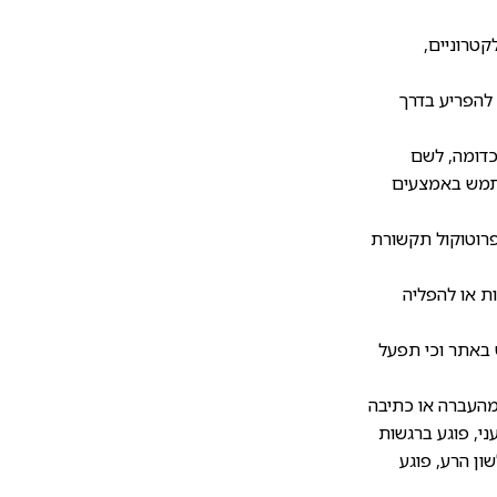
טרוניים,
 להפריע בדרך
 כל יישום מחשב, או כל אמצעי אחר, לרבות תוכנות מסוג Crawlers, Robots וכדומה, לשם
השתמש באמצעים
פרוטוקול תקשורת
ת או להפליה
 באתר וכי תפעל
העברה או כתיבה
עני, פוגע ברגשות
ון הרע, פוגע