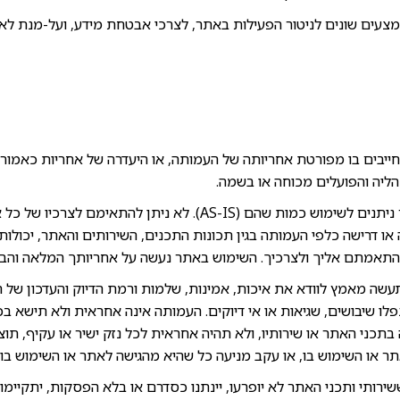
צעים שונים לניטור הפעילות באתר, לצרכי אבטחת מידע, ועל-מנת לאת
בים בו מפורטת אחריותה של העמותה, או היעדרה של אחריות כאמור, 
הליה והפועלים מכוחה או בשמה.
התכנים והשירותים באתר ניתנים לשימוש כמות שהם (AS-IS). לא ניתן ל
או דרישה כלפי העמותה בגין תכונות התכנים, השירותים והאתר, יכולות
והתאמתם אליך ולצרכיך. השימוש באתר נעשה על אחריותך המלאה והב
שה מאמץ לוודא את איכות, אמינות, שלמות ורמת הדיוק והעדכון של 
 שיבושים, שגיאות או אי דיוקים. העמותה אינה אחראית ולא תישא בכל
בתכני האתר או שירותיו, ולא תהיה אחראית לכל נזק ישיר או עקיף, תוצא
ר או השימוש בו, או עקב מניעה כל שהיא מהגישה לאתר או השימוש בו.
רותי ותכני האתר לא יופרעו, יינתנו כסדרם או בלא הפסקות, יתקיימו 