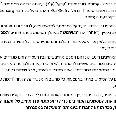
אש - עמותת בוגרי יחידת "עוקץ" (ע"ר), עמותה רשומה שמספרה 580447415 ("
 1, הרצליה 4634865. האתר פועל בכתובת
ion.org
יקול דעת העמותה.
בתכניו ובשירותיו, מעיד על הסכמתך לתנאים אלה,
למדיניות הפרטיות
ג בפנייך ("
אתה
" או ה"
משתמש
") במהלך השימוש באתר (יחדיו: "
המסמ
ים בלשון זכר מטעמי נוחות בלבד והם מתייחסים לכל המינים במידה ש
י העניין.
יבים היטב, שכן הם הסכם מחייב בינך ובין העמותה והם מגדירים את ז
ים המחייבים עשויים להשתנות לפי צרכי העמותה ולכן אנו ממליצים
נאי המסמכים המחייבים - אתה מתבקש להימנע מכל שימוש באתר.
 על השימוש באתר באמצעות כל מחשב או מכשיר קצה אחר (דוגמת טל
).
ייעודית, בהם ניתן לעיין במסמכי העמותה (ובכלל זה פרוטוקולים שונים 
ראות המסמכים המחייבים כדי לגרוע מתוקפו המחייב של תקנון ה
.