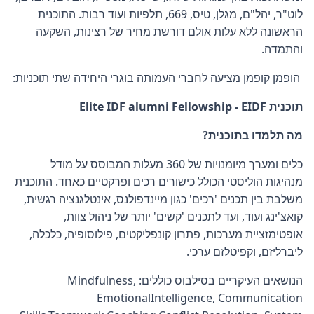
לוט"ר, יהל"ם, מגלן, טיס, 669, תלפיות ועוד רבות. התוכנית
הראשונה ללא עלות אולם דורשת מחיר של רצינות, השקעה
והתמדה.
הופמן קופמן מציעה לחברי העמותה בוגרי היחידה שתי תוכניות:
תוכנית Elite IDF alumni Fellowship - EIDF
מה תלמדו בתוכנית?
כלים ומערך מיומנויות של 360 מעלות המבוסס על מודל
מנהיגות הוליסטי הכולל כישורים רכים ופרקטיים כאחד. התוכנית
משלבת בין תכנים 'רכים' כגון מיינדפולנס, אינטלגנציה רגשית,
קואצ'ינג ועוד, ועד לתכנים 'קשים' יותר של ניהול צוות,
אופטימזציית מערכות, פתרון קונפליקטים, פילוסופיה, כלכלה,
ליברליזם, וקפיטלזם ערכי.
הנושאים העיקריים בסילבוס כוללים: Mindfulness,
EmotionalIntelligence, Communication