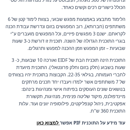
ומיומנויות של 360 מעלות, המבוסס על מודל מנהיגות הוליסטי
הכולל כישורים רכים וקשים כאחד.
הלימוד מתבצע באמצעות מפגש שבועי, בצוות לימוד קטן של 6
משתתפים (חברותא), רוב המפגשים בזום ונדרשת עבודת הכנה
לקראתם. ישנם 3 מפגשים פיזיים, וכל המפגשים מועברים ע"י
בוגרי התוכנית הגדולה של השנה. תוכנית זו דורשת כ-3 שעות
שבועיות – זמן המפגש וזמן ההכנה למפגש ותרגולים.
התוכנית הינה תוכנית הבת של EIDF ואורכה 10 שבועות, כ- 3
שעות בשבוע (חלק בזום וחלק פרונטאלי). התוכנית מיועדת
לחברי העמותה, בגילאי 22-35. הקבוצות בתוכנית יהיו בצוותים
של 7 משתתפים אשר ילמדו ויעבדו יחד תכנים מרתקים
בנושאים שונים העוסקים בפיתוח אישי ומנהיגות בינהם:
מיינדפולנס, מיקוד שליטה פנימית, מנהיגות, תקשורת
אפקטיבית, ניהול קונפליקטים, פילוסופיה יוונים ועוד. עלות
התוכנית 360 ש"ח.
עוד מידע על התוכנית PIF אפשר
למצוא כאן