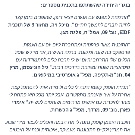
בוגרי היחידה שהשתתפו בתכנית מספרים:
"
הזדמנות למפגש עם אנשים יוצאי דופן, שהופכים בזמן קצר
להיות חברים להמשך החיים
״.
מיכל ויה, מחזור 3 של תוכנית
EIDF, נוב' 09, אמל"ח, פלגת מגן.
"
התוכנית מאוד פרקטית ומתחברת ליום יום עם הענקת
פרספקטיבה שונה ומגוונת. ברמה האישית, אני מרגיש שסל
הכלים שלי התרחב והיום יש לי הרבה כלים להתמודדות עם
סיטואציות שונות ומגוונות בדרכים רבות
."
גיל הוניגסמן, מרץ
04, חנ״מ-תקיפה, מפל״ג אופרטיבי במילואים.
"תכנית הופמן קופמן נתנה לי כלים ולימדה אותי להסתכל קצת
אחרת על איך שאנחנו מתקשרים. אבל יותר מכל היא פתחה לי
צוהר להיכרות עם אנשים מדהימים ושותפים לעשייה."
אימרי
פארן, נוב' 09, מרדף, מפל״ג הכשרות.
תוכנית הופמן קופמן נתנה לי את הבמה והכלים לעצור מידי שבוע
את המרוץ ולקיים התבוננות מעמיקה, איכותית וכנה על היבטים