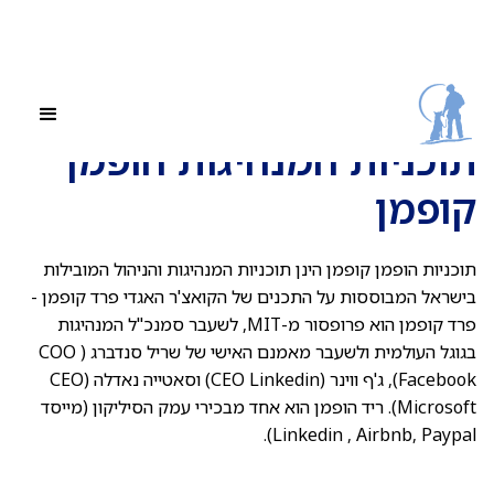
תוכניות המנהיגות הופמן
קופמן
תוכניות הופמן קופמן הינן תוכניות המנהיגות והניהול המובילות
בישראל המבוססות על התכנים של הקואצ'ר האגדי פרד קופמן -
פרד קופמן הוא פרופסור מ-MIT, לשעבר סמנכ"ל המנהיגות
בגוגל העולמית ולשעבר מאמנם האישי של שריל סנדברג ( COO
Facebook), ג'ף ווינר (CEO Linkedin) וסאטייה נאדלה (CEO
Microsoft). ריד הופמן הוא אחד מבכירי עמק הסיליקון (מייסד
Linkedin , Airbnb, Paypal).