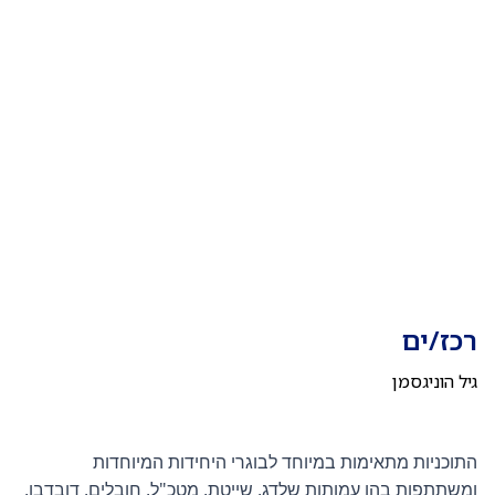
רכז/ים
גיל הוניגסמן
התוכניות מתאימות במיוחד לבוגרי היחידות המיוחדות
ומשתתפות בהן עמותות שלדג, שייטת, מטכ"ל, חובלים, דובדבן,