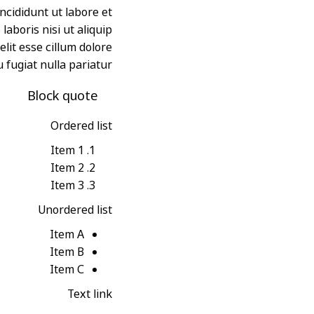
ncididunt ut labore et
aboris nisi ut aliquip
lit esse cillum dolore
 fugiat nulla pariatur.
Block quote
Ordered list
Item 1
Item 2
Item 3
Unordered list
Item A
Item B
Item C
Text link