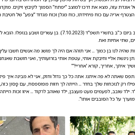
 אוגדת עזה, מצא את דרכו למוצב "יפתח" הסמוך לקיבוץ זיקים. מוקד
 הצטרף אריה עם כוח מיחידתו, כוח מגלן וכוח מגדוד "צפע" של חטיבת 
סרן אריה צירינג נפל בקרב ביום כ"ב בתשרי תשפ"ד (7.10.2023). בן עש
ם, שתי אחיות ואח.
ות שהיה לנו בן כמוך ... אני תוהה אם היה לך מושג מה אנשים חשבו עלי
תן ניגשת אליי וחיבקת אותי, עטפת אותי בזרועותיך, ואני חושבת שאנחנ
יך איתך, אחריך, קורא 'אחריי!'"
תפס שאתה לא פה איתנו. אתה כל כך גדול וחזק, אני לא מבינה איך פי
לו רק לנוכחות שלך בחדר ... הייתה לך חזות מפוספסת, עם פָסון כזה,
. ילד שובב, לפעמים מעט מעצבן, ילד שאוהב לרקוד ... איזו זכות הייתה
מוערך על כל הסובבים אותו".