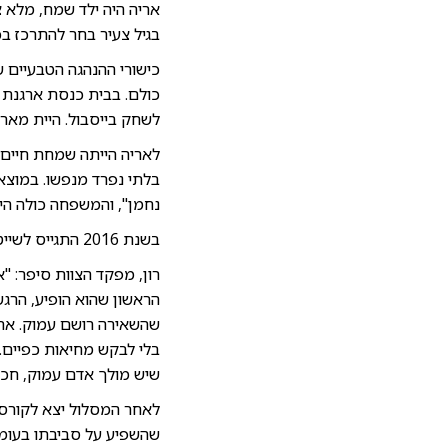
אריה היה ילד שמח, מלא צ
בגיל צעיר בחר להתרכז בכ
כישורי ההנהגה הטבעיים של
כולם. בבית כנסת ארגנת 
לשחק בייסבול. היית מארגן
לאריה הייתה שמחת חיים ר
בלתי נפרד מנפשו. במוצא
נחמן", והמשפחה כולה היי
בשנת 2016 התגייס לשייטת 13 ולאחר כחצי שנה עבר ליחידת עוקץ, שם שירת כלוחם בפלגת תקיפה בצוות פילוס.
הראשון שהוא הופיע, הרגש
שהשאירה רושם עמוק. אריה
בלי לבקש מחיאות כפיים. 
שיש מולך אדם עמוק, חכם
לאחר המסלול יצא לקורס 
שהשפיע על סביבתו בעומק