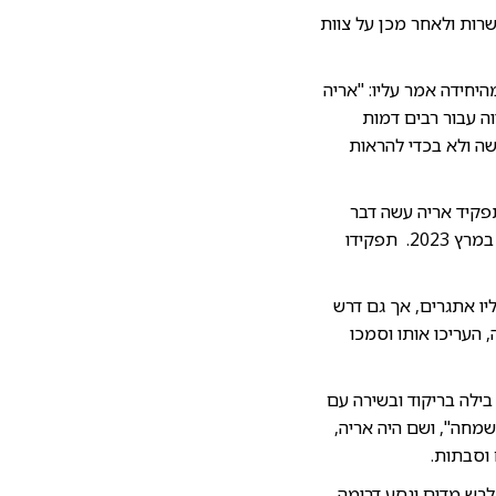
רות ולאחר מכן על צוות
יחידה אמר עליו: "אריה
ה עבור רבים דמות
שה ולא בכדי להראות
 בתפקיד אריה עשה דבר
שלא היה רגיל למ״פ, כשהוא פתח קבוצת ווטסאפ עם למעלה ממאתיים הורים. סיום המסלול היה במרץ 2023. תפקידו
יו אתגרים, אך גם דרש
, העריכו אותו וסמכו
ילה בריקוד ובשירה עם
מחה", ושם היה אריה,
 וסבתות.
לבש מדים ונסע דרומה