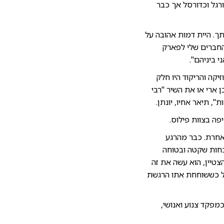
רגל וכדורסל אך כבר
ותך. היית דמות אהובה על
החברים שלי לפארק
 ביניהם".
יקה והריקוד היו חלק
ארי או את השיר "רבי
, תיאר אחיו, יונתן.
חר ללכת בדרך אחרת. כבר מהרגע
וכחות שקטה ובטוחה
צטיין, הוא עשה את זה
אבל כששוחחת אתו הרגשת
מפקד צנוע ואנושי,