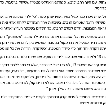
חוק, עם חיוך רחב וכובש. ספורטאי ואתלט מצטיין ששיחק בייסבול, כדו
דורסל.
 אריה ניכרו כבר מגיל צעיר. אחיו יונתן ספד: "כל ילדי השכונה אהבו א
משחקי הדגל ושוטרים וגנבים. בשבתות אחר הצהריים לקחת אותי ואת 
 את הקבוצות, וזורק לכולם לחבוט. כל הילדים בשכונה העריצו אותך ואני
בה, שסחפה את כל הסובבים אותו. הוא היה ילד שובב, "שטותניק". המוז
י שבת היה מפעיל את הרמקול במטבח, משמיע בקול רם את שירי חנן בן 
תה רוקדת יחד תוך כדי סידור המטבח. "כשרקדת, הורדת את כל המסכות"
רון, מפקד הצוות סיפר: "אריה עזב את שייטת 13, לא כי נכשל או נשבר, אלא כי ב
תי שמדובר במישהו מיוחד. הוא נכנס לצוות בטבעיות, בלי רעש, ועם נ
 היה צנוע באמת. הייתה לו נוכחות של ביטחון, של שקט פנימי. גם כשה
פשוט נתן את כל כולו, בלי הצגה. הוא לא הרים קול, לא חיפש במה, 
 ורגיש. מישהו שאתה רוצה שילך איתך".
מדריכים, המשיך לשירות קבע ובהמשך לקורס קצינים. בתפקידיו בלט כ
 ובדוגמה אישית.