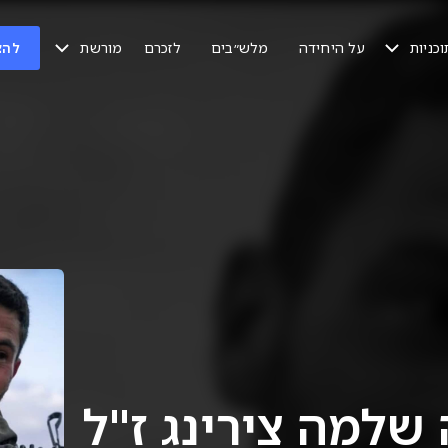
וכניות
מורשת
על היחידה
מלש״בים
לזכרם
להצ
 שלמה צירינג ז"ל