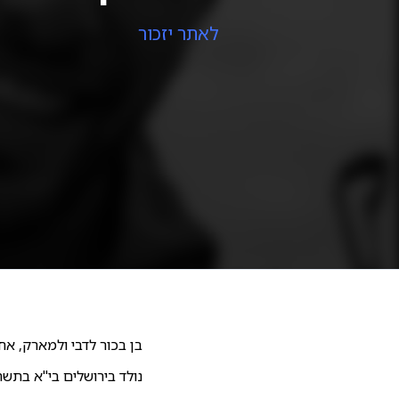
לאתר יזכור
בן בכור לדבי ולמארק, אח ל
נולד בירושלים בי"א בתשרי תשנ"ז (24.9.1996) וגדל ברעננה. למד בבית הספר "ארי