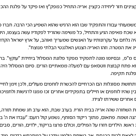
ינים חזר ליחידה כקצין. אריה התחיל כמפק"ץ ואז פיקד על פלגת ההכש
מעותי עבורו והתפקיד שבו הוא הרגיש שהוא השפיע הכי הרבה. חברו מה
 שכח מאיפה הגיע והתחיל, כל משימה שהוריד לפקודיו עשה בעצמו, היוו
ה נלחם על עקרונותיו על האנשים שמעריך ואוהב, על ארץ ישראל הקדו
את המטרה. וזהו האריה הצנוע האלגנטי הבלתי מנוצח".
20 יצא לקורס מ"פ, ובסיומו מונה לתפקיד מפקד פלוגת המסלול ביחידת "עוקץ".
פלגת תקיפה.
תחושת מסוגלות הם הכרחיים להכשרת לוחמים מעולים, ולכן זימן לחייל
בין שהיו לוחמים או חיילים בתפקידים אחרים זכו ממנו לרגישות ולתמיכה
ים אחרים ששירתו לצידו.
 השחורה שהה אריה בבית הוריו. בערב שבת, הוא ערב חג שמחת תורה, ב
ה ושמח. פתאום, מתוך ריקוד הסוחף, נשמע קול רועם: "עבדו את ה' בש
שו. הילדים חזרו על המילים, וכולם פרצו בריקוד, ילדים, הורים, סבים
 לצאת לבית הכנסת, אך בשיחת טלפון עודכן על המתרחש בדרום. מיד 