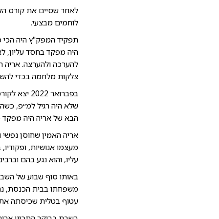
לאחר שסיים את קורס הקצ
לוחמים מבצעי.
תפקיד המפק"ץ היה הכי מש
היה מפקד בחסד עליון, לא
להערכה ולהערצה. אריה הי
צלקות מלחמה בכדי להשיג 
בפברואר 22
הבא של אריה היה מפקד 
אריה האמין שחוסן נפשי ו
מעצמו אנושיות, ופקודיו, 
עליו, והוא נגע בהם וברב
באותו סוף שבוע של השבת
משפחתו בבית הכנסת, נהנ
עטוף בטלית שכיסתה את רא
בשבת בבוקר התכוון אריה