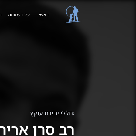
ת
ראשי
על העמותה
‹
חללי יחידת עוקץ
רב סרן אריה