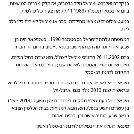
בן קלרה ואלברט. מיכאל נולד בלטביה, אז חלק מברית המועצות,
ביום א' בכסלו תשמ"ד (7.11.1983). אח צעיר של שולמית.
במעט צילומים שמצאו מהילדות, כבר אז מיכאל לא היה בלי כלב
לידו.
המשפחה עלתה לישראל בספטמבר 1990 , כשמיכאל היה בן
שבע. אחרי זמן מה הם התיישבו בטנא , יישוב בדרום הר חברון.
ביום 26.11.2002 התגייס מיכאל לצה"ל. הוא שירת בחיל רגלים,
סיים שירות סדיר והמשיך לשירות קבע בחיל. במהלך השירות
התקדם לדרגת רב-סמל.
מיכאל נשא לאישה את גל. בני הזוג גרו במושב מנוחה בחבל לכיש
ובראשית שנת 2013 נולד בנם, ארבל-גיל.
מיכאל נפל בעת מילוי תפקידו ביום ד' בניסן תשע"ג (15.3.2013).
בן עשרים ותשע בנפלו. הוא הובא למנוחות בבית העלמין הצבאי
בבאר שבע. הותיר אישה ובן, הורים ואחות.
מיכאל הועלה אחרי נפילתו לדרגת רב-סמל ראשון.