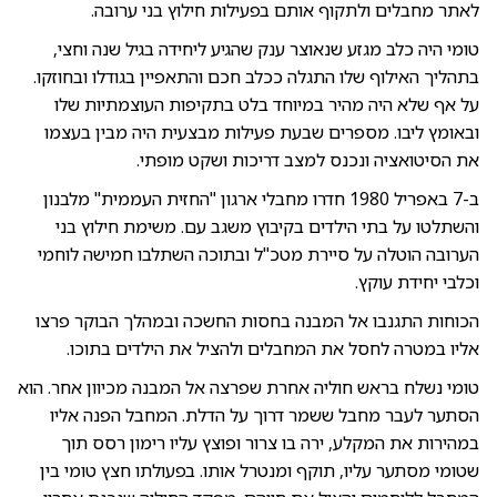
לאתר מחבלים ולתקוף אותם בפעילות חילוץ בני ערובה.
טומי היה כלב מגזע שנאוצר ענק שהגיע ליחידה בגיל שנה וחצי,
בתהליך האילוף שלו התגלה ככלב חכם והתאפיין בגודלו ובחוזקו.
על אף שלא היה מהיר במיוחד בלט בתקיפות העוצמתיות שלו
ובאומץ ליבו. מספרים שבעת פעילות מבצעית היה מבין בעצמו
את הסיטואציה ונכנס למצב דריכות ושקט מופתי.
ב-7 באפריל 1980 חדרו מחבלי ארגון "החזית העממית" מלבנון
והשתלטו על בתי הילדים בקיבוץ משגב עם. משימת חילוץ בני
הערובה הוטלה על סיירת מטכ"ל ובתוכה השתלבו חמישה לוחמי
וכלבי יחידת עוקץ.
הכוחות התגנבו אל המבנה בחסות החשכה ובמהלך הבוקר פרצו
אליו במטרה לחסל את המחבלים ולהציל את הילדים בתוכו.
טומי נשלח בראש חוליה אחרת שפרצה אל המבנה מכיוון אחר. הוא
הסתער לעבר מחבל ששמר דרוך על הדלת. המחבל הפנה אליו
במהירות את המקלע, ירה בו צרור ופוצץ עליו רימון רסס תוך
שטומי מסתער עליו, תוקף ומנטרל אותו. בפעולתו חצץ טומי בין